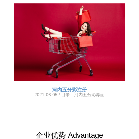
河内五分彩注册
2021-06-05 / 目录：
河内五分彩界面
企业优势 Advantage