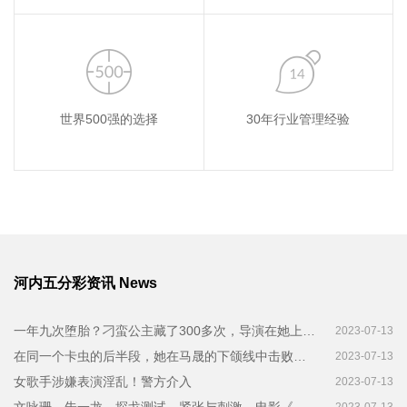
世界500强的选择
30年行业管理经验
河内五分彩资讯 News
一年九次堕胎？刁蛮公主藏了300多次，导演在她上厕所的时候摸了她
2023-07-13
在同一个卡虫的后半段，她在马晟的下颌线中击败了拉雷纳？
2023-07-13
女歌手涉嫌表演淫乱！警方介入
2023-07-13