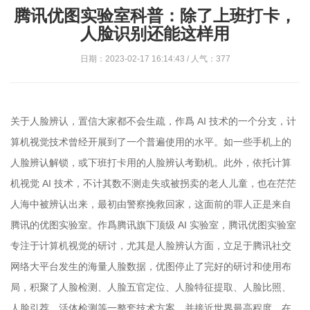
腾讯优图实验室科普：除了上班打卡，
人脸识别还能这样用
日期：2023-02-17 16:14:43 / 人气：377
关于人脸辨认，置信大家都不会生疏，作爲 AI 技术的一个分支，计
算机视觉技术曾经开展到了一个普遍使用的水平。如一些手机上的
人脸辨认解锁，或下班打卡用的人脸辨认考勤机。此外，依托计算
机视觉 AI 技术，不计其数不测走失或被拐卖的老人儿童，也在茫茫
人海中被辨认出来，最初由警察挽救回家，这面前的罪人正是来自
腾讯的优图实验室。作爲腾讯旗下顶级 AI 实验室，腾讯优图实验室
专注于计算机视觉的研讨，尤其是人脸辨认方面，立足于腾讯社交
网络大平台发生的海量人脸数据，优图停止了完好的研讨和使用布
局，积聚了人脸检测、人脸五官定位、人脸特征提取、人脸比照、
人脸引荐、活体检测等一整套技术方案，并接近世界最高程度。在