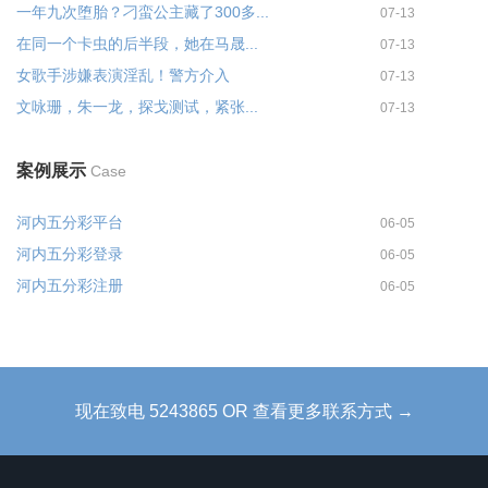
一年九次堕胎？刁蛮公主藏了300多...
07-13
在同一个卡虫的后半段，她在马晟...
07-13
女歌手涉嫌表演淫乱！警方介入
07-13
文咏珊，朱一龙，探戈测试，紧张...
07-13
案例展示
Case
河内五分彩平台
06-05
河内五分彩登录
06-05
河内五分彩注册
06-05
现在致电 5243865 OR 查看更多联系方式 →